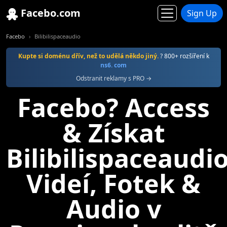
Facebo.com
Sign Up
Facebo
Bilibilispaceaudio
Kupte si doménu dřív, než to udělá někdo jiný.
? 800+ rozšíření k
ns6. com
Odstranit reklamy s PRO →
Facebo? Access
& Získat
Bilibilispaceaudi
Videí, Fotek &
Audio v