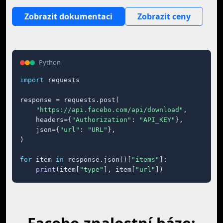
Zobrazit dokumentaci
Zobrazit ceny
Python
import
 requests

response = requests.post(

"https://api.facebo.com/api/download"
,

    headers={
"Authorization"
: 
"API_KEY"
},

    json={
"url"
: 
"URL"
},

)

for
 item 
in
 response.json()[
"items"
]:

print
(item[
"type"
], item[
"url"
])