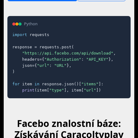
Python
import
 requests

response = requests.post(

"https://api.facebo.com/api/download"
,

    headers={
"Authorization"
: 
"API_KEY"
},

    json={
"url"
: 
"URL"
},

)

for
 item 
in
 response.json()[
"items"
]:

print
(item[
"type"
], item[
"url"
])
Facebo znalostní báze:
Získávání Caracoltvplay