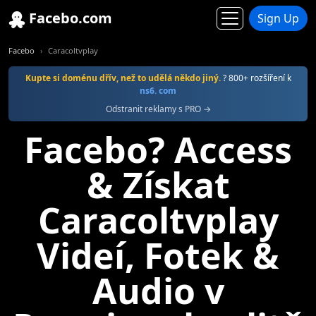
Facebo.com
Sign Up
Facebo
Caracoltvplay
Kupte si doménu dřív, než to udělá někdo jiný.
? 800+ rozšíření k
ns6. com
Odstranit reklamy s PRO →
Facebo? Access
& Získat
Caracoltvplay
Videí, Fotek &
Audio v