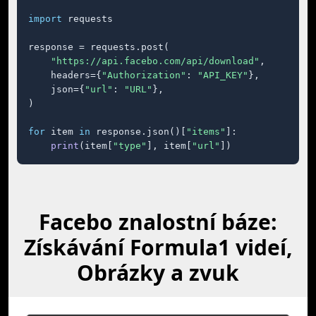
import
 requests

response = requests.post(

"https://api.facebo.com/api/download"
,

    headers={
"Authorization"
: 
"API_KEY"
},

    json={
"url"
: 
"URL"
},

)

for
 item 
in
 response.json()[
"items"
]:

print
(item[
"type"
], item[
"url"
])
Facebo znalostní báze:
Získávání Formula1 videí,
Obrázky a zvuk