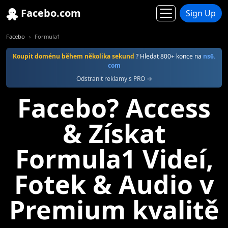
Facebo.com
Sign Up
Facebo
Formula1
Koupit doménu během několika sekund
? Hledat 800+ konce na
ns6.
com
Odstranit reklamy s PRO →
Facebo? Access
& Získat
Formula1 Videí,
Fotek & Audio v
Premium kvalitě