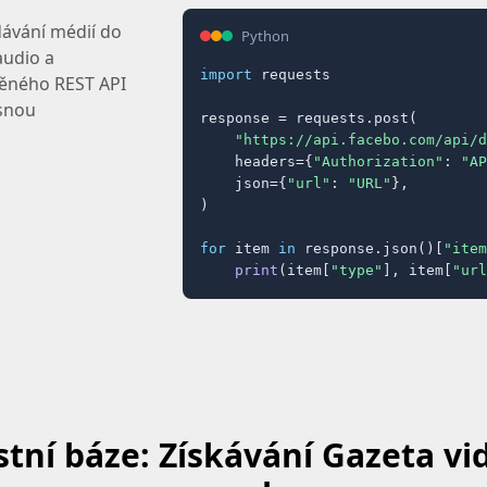
dávání médií do
Python
audio a
import
 requests

ěného REST API
asnou
response = requests.post(

"https://api.facebo.com/api/d
    headers={
"Authorization"
: 
"AP
    json={
"url"
: 
"URL"
},

)

for
 item 
in
 response.json()[
"item
print
(item[
"type"
], item[
"url
tní báze: Získávání Gazeta vi