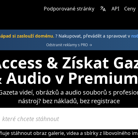
Podporované stránky
API
Ceny
nápad si zaslouží doménu.
? Nakupovat, převádět a spravovat v
ns
Odstranit reklamy s PRO →
ccess & Získat Gaz
 Audio v Premium
 Gazeta videí, obrázků a audio souborů s profesi
nástroj? bez nákladů, bez registrace
je stáhnout obraz galerie, videa a sbírky z libovolného im