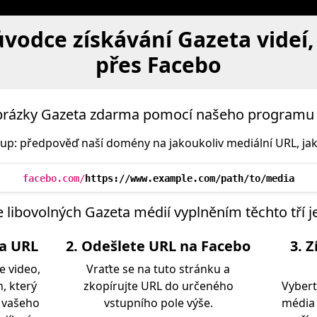
vodce získávání Gazeta videí,
přes Facebo
 obrázky Gazeta zdarma pomocí našeho programu 
stup: předpověď naší domény na jakoukoliv mediální URL, jak
facebo.com/
https://www.example.com/path/to/media
e libovolných Gazeta médií vyplněním těchto tří
ia URL
2. Odešlete URL na Facebo
3. 
e video,
Vraťte se na tuto stránku a
, který
zkopírujte URL do určeného
Vybert
z vašeho
vstupního pole výše.
média