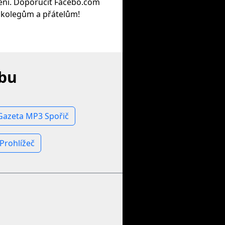
zení. Doporučit Facebo.com
kolegům a přátelům!
ebu
Gazeta MP3 Spořič
 Prohlížeč