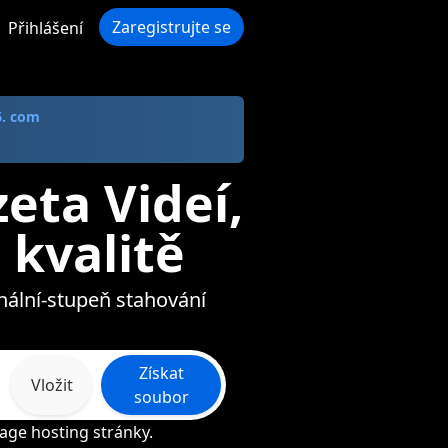
Zaregistrujte se
Přihlášení
6. com
eta Videí,
 kvalitě
onální-stupeň stahování
Získat
Vložit
soubor
age hosting stránky.