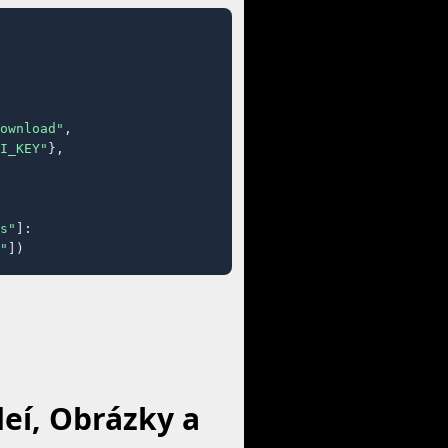
ownload"
,

I_KEY"
},

s"
]:

"
])
deí, Obrázky a