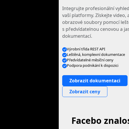
Integrujte profesionální vyhle
vaší platformy. Získejte video, 
obrazové soubory pomocí lešt
s předvídatelnou cenovou a j
dokumentací.
Výrobní třída REST API
Leštěná, komplexní dokumentace
Předvídatelné měsíční ceny
Podpora podnikání k dispozici
Zobrazit dokumentaci
Zobrazit ceny
Facebo znalos