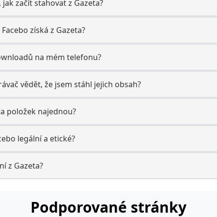
, jak začít stahovat z Gazeta?
í Facebo získá z Gazeta?
downloadů na mém telefonu?
vač vědět, že jsem stáhl jejich obsah?
ta položek najednou?
cebo legální a etické?
ení z Gazeta?
Podporované stránky