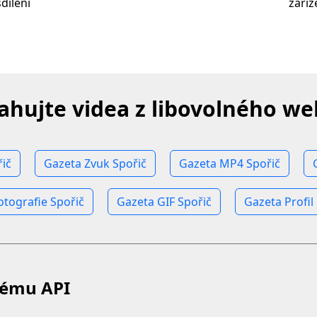
dílení
zaří
ahujte videa z libovolného w
ič
Gazeta Zvuk Spořič
Gazeta MP4 Spořič
otografie Spořič
Gazeta GIF Spořič
Gazeta Profil
kému API