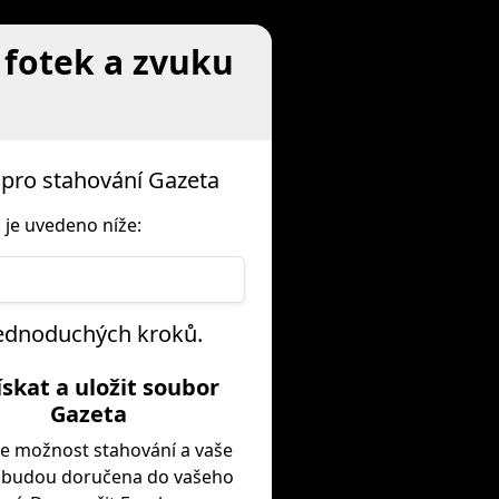
 fotek a zvuku
pro stahování Gazeta
 je uvedeno níže:
 jednoduchých kroků.
Získat a uložit soubor
Gazeta
e možnost stahování a vaše
 budou doručena do vašeho