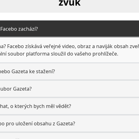
zvuk
m Facebo zachází?
ma? Facebo získává veřejné video, obraz a naviják obsah zveř
ální soubor platforma sloužil do vašeho prohlížeče.
nebo Gazeta ke stažení?
oubor Gazeta?
chat, o kterých bych měl vědět?
bo pro uložení obsahu z Gazeta?