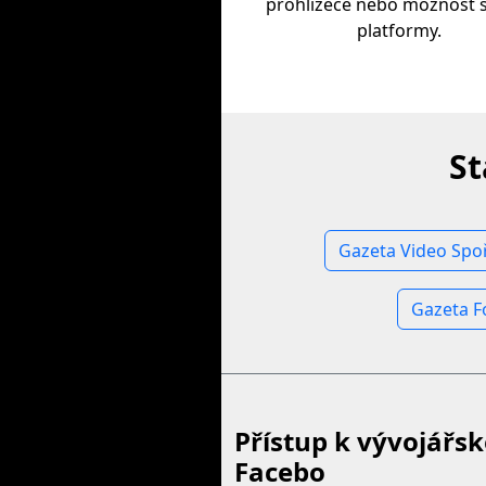
prohlížeče nebo možnost s
platformy.
St
Gazeta Video Spoř
Gazeta F
Přístup k vývojářs
Facebo