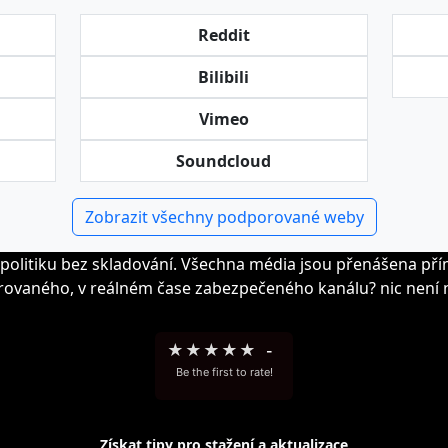
Reddit
Bilibili
Vimeo
Soundcloud
Zobrazit všechny podporované weby
politiku bez skladování. Všechna média jsou přenášena př
rovaného, v reálném čase zabezpečeného kanálu? nic není n
★
★
★
★
★
-
Be the first to rate!
Získat tipy pro stažení a aktualizace