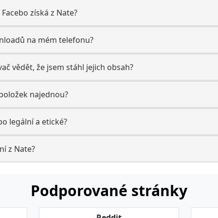
í Facebo získá z Nate?
wnloadů na mém telefonu?
č vědět, že jsem stáhl jejich obsah?
položek najednou?
o legální a etické?
ní z Nate?
Podporované stránky
Reddit