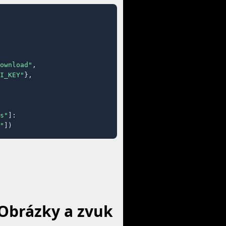
ownload"
,

I_KEY"
},

s"
]:

"
])
 Obrázky a zvuk