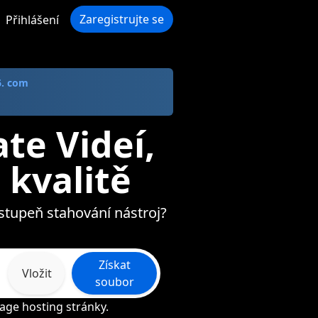
Zaregistrujte se
Přihlášení
6. com
te Videí,
 kvalitě
-stupeň stahování nástroj?
Získat
Vložit
soubor
age hosting stránky.