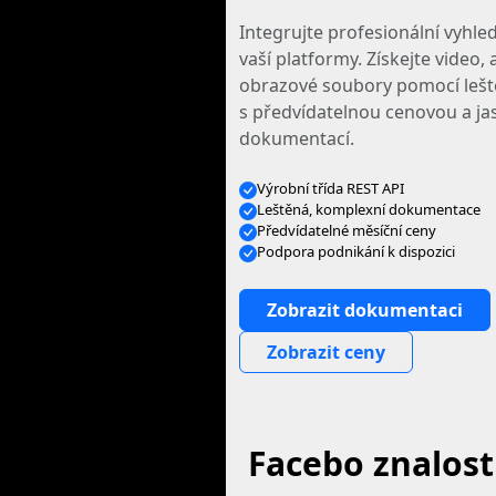
Integrujte profesionální vyhle
vaší platformy. Získejte video, 
obrazové soubory pomocí lešt
s předvídatelnou cenovou a j
dokumentací.
Výrobní třída REST API
Leštěná, komplexní dokumentace
Předvídatelné měsíční ceny
Podpora podnikání k dispozici
Zobrazit dokumentaci
Zobrazit ceny
Facebo znalost