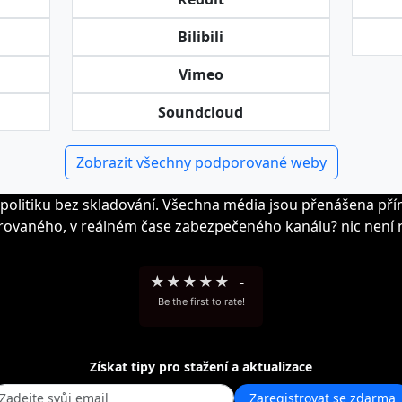
Bilibili
Vimeo
Soundcloud
Zobrazit všechny podporované weby
politiku bez skladování. Všechna média jsou přenášena př
rovaného, v reálném čase zabezpečeného kanálu? nic není n
★
★
★
★
★
-
Be the first to rate!
Získat tipy pro stažení a aktualizace
Zaregistrovat se zdarma