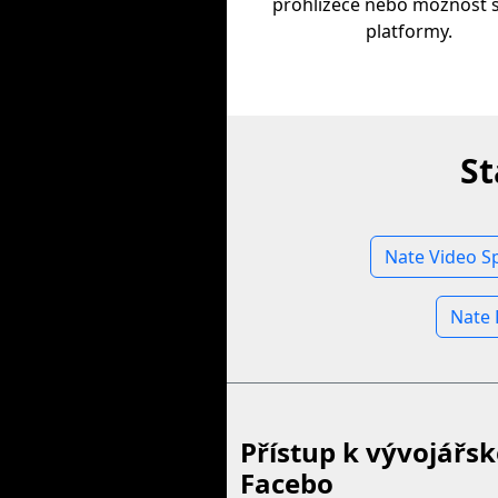
prohlížeče nebo možnost s
platformy.
St
Nate Video S
Nate 
Přístup k vývojářs
Facebo