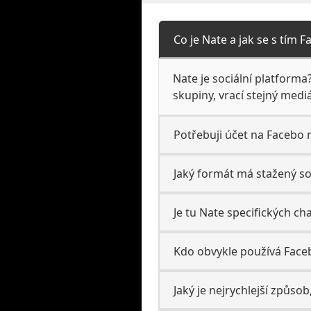
Co je Nate a jak se s tím 
Nate je sociální platforma
skupiny, vrací stejný medi
Potřebuji účet na Facebo 
Jaký formát má stažený s
Je tu Nate specifických ch
Kdo obvykle používá Face
Jaký je nejrychlejší způsob