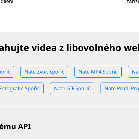
dílení
zaří
ahujte videa z libovolného w
pořič
Nate Zvuk Spořič
Nate MP4 Spořič
Na
Fotografie Spořič
Nate GIF Spořič
Nate Profil Pro
kému API