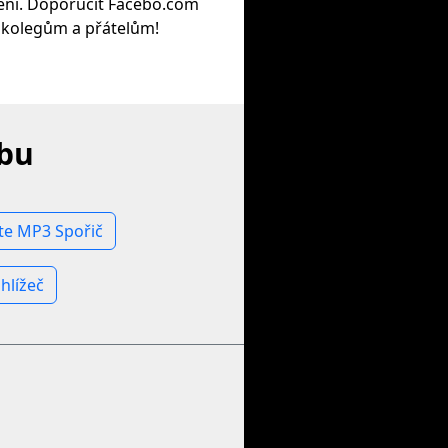
zení. Doporučit Facebo.com
kolegům a přátelům!
ebu
te MP3 Spořič
hlížeč