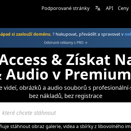
Podporované stránky
API
Ceny
nápad si zaslouží doménu.
? Nakupovat, převádět a spravovat v
ns
Odstranit reklamy s PRO →
Access & Získat Na
 Audio v Premium
te videí, obrázků a audio souborů s profesionální
bez nákladů, bez registrace
je stáhnout obraz galerie, videa a sbírky z libovolného im