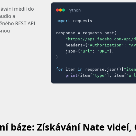
dávání médií do
Python
audio a
import
 requests

ěného REST API
asnou
response = requests.post(

"https://api.facebo.com/api/d
    headers={
"Authorization"
: 
"AP
    json={
"url"
: 
"URL"
},

)

for
 item 
in
 response.json()[
"item
print
(item[
"type"
], item[
"url
ní báze: Získávání Nate videí,