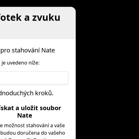
fotek a zvuku
pro stahování Nate
 je uvedeno níže:
jednoduchých kroků.
Získat a uložit soubor
Nate
e možnost stahování a vaše
 budou doručena do vašeho