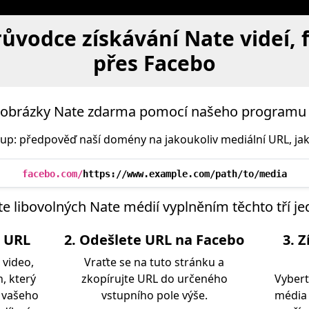
ůvodce získávání Nate videí, 
přes Facebo
 a obrázky Nate zdarma pomocí našeho programu 
stup: předpověď naší domény na jakoukoliv mediální URL, jak
facebo.com/
https://www.example.com/path/to/media
te libovolných Nate médií vyplněním těchto tří 
a URL
2. Odešlete URL na Facebo
3. 
 video,
Vraťte se na tuto stránku a
, který
zkopírujte URL do určeného
Vybert
z vašeho
vstupního pole výše.
média