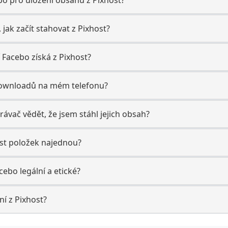
, jak začít stahovat z Pixhost?
í Facebo získá z Pixhost?
downloadů na mém telefonu?
ávač vědět, že jsem stáhl jejich obsah?
st položek najednou?
cebo legální a etické?
ní z Pixhost?