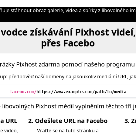
je stáhnout obraz galerie, videa a sbírky z libovolného im
vodce získávání Pixhost videí,
přes Facebo
obrázky Pixhost zdarma pomocí našeho programu 
stup: předpověď naší domény na jakoukoliv mediální URL, jak
facebo.com/
https://www.example.com/path/to/media
e libovolných Pixhost médií vyplněním těchto tří
ia URL
2. Odešlete URL na Facebo
3. 
e video,
Vraťte se na tuto stránku a