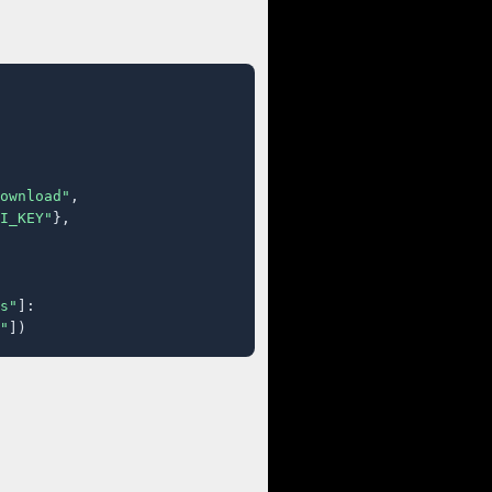
ownload"
,

I_KEY"
},

s"
]:

"
])