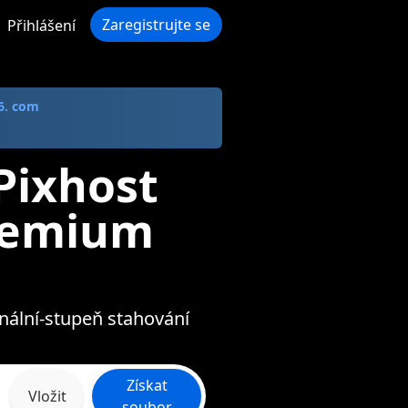
Zaregistrujte se
Přihlášení
6. com
Pixhost
Premium
onální-stupeň stahování
Získat
Vložit
soubor