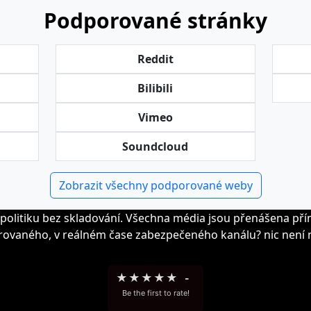
Podporované stránky
Reddit
Bilibili
Vimeo
Soundcloud
Zobrazit všechny podporované weby
politiku bez skladování. Všechna média jsou přenášena př
rovaného, v reálném čase zabezpečeného kanálu? nic není n
★
★
★
★
★
-
Be the first to rate!