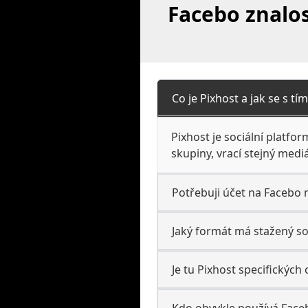
Facebo znalos
Co je Pixhost a jak se s t
Pixhost je sociální platfo
skupiny, vrací stejný medi
Potřebuji účet na Facebo 
Jaký formát má stažený s
Je tu Pixhost specifických
Kdo obvykle používá Faceb