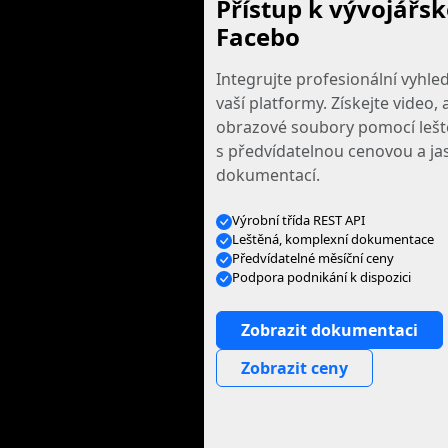
Přístup k vývojářs
Facebo
Integrujte profesionální vyhle
vaší platformy. Získejte video, 
obrazové soubory pomocí lešt
s předvídatelnou cenovou a j
dokumentací.
Výrobní třída REST API
Leštěná, komplexní dokumentace
Předvídatelné měsíční ceny
Podpora podnikání k dispozici
Zobrazit dokumentaci
Zobrazit ceny