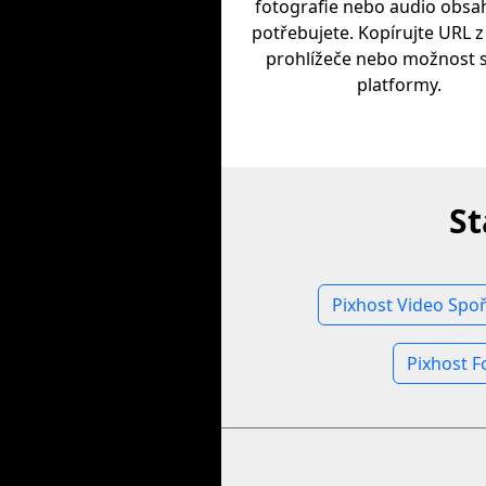
fotografie nebo audio obsah
potřebujete. Kopírujte URL 
prohlížeče nebo možnost s
platformy.
St
Pixhost Video Spoř
Pixhost F