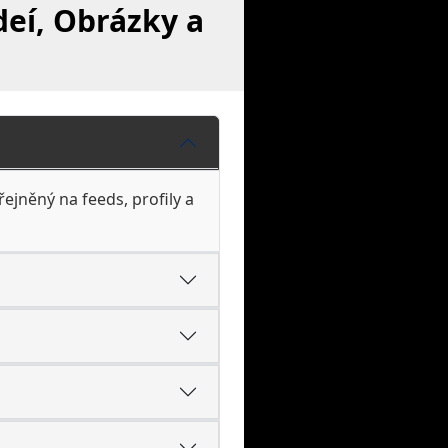
deí, Obrázky a
řejněný na feeds, profily a