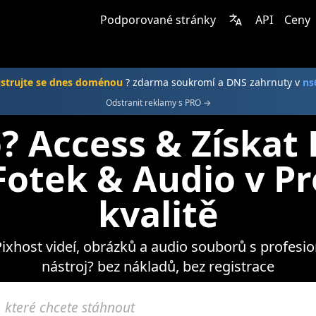
Podporované stránky
API
Ceny
istrujte se dnes doménou
? zdarma soukromí a DNS zahrnuty v
ns
Odstranit reklamy s PRO →
? Access & Získat 
 Fotek & Audio v 
kvalitě
 Pixhost videí, obrázků a audio souborů s profesi
nástroj? bez nákladů, bez registrace