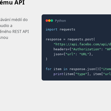
kému API
dávání médií do
Python
audio a
import
 requests

ěného REST API
asnou
response = requests.post(

"https://api.facebo.com/api/d
    headers={
"Authorization"
: 
"AP
    json={
"url"
: 
"URL"
},

)

for
 item 
in
 response.json()[
"item
print
(item[
"type"
], item[
"url