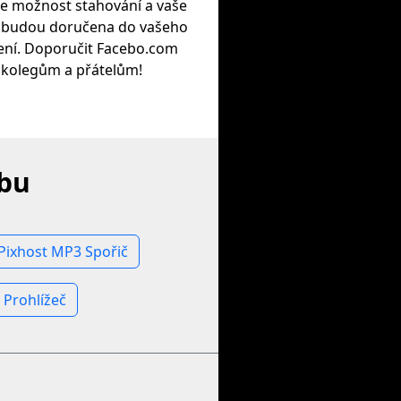
e možnost stahování a vaše
 budou doručena do vašeho
zení. Doporučit Facebo.com
kolegům a přátelům!
ebu
Pixhost MP3 Spořič
l Prohlížeč