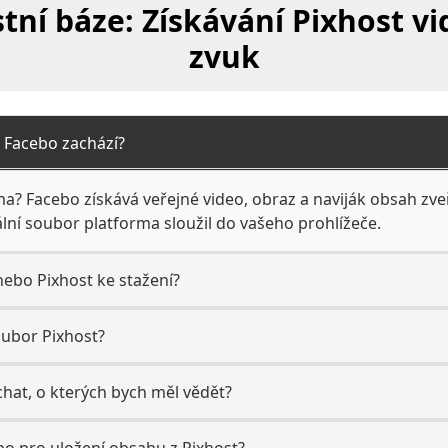
tní báze: Získávání Pixhost vi
zvuk
ím Facebo zachází?
rma? Facebo získává veřejné video, obraz a naviják obsah zve
ální soubor platforma sloužil do vašeho prohlížeče.
nebo Pixhost ke stažení?
oubor Pixhost?
 chat, o kterých bych měl vědět?
o pro uložení obsahu z Pixhost?