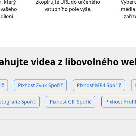
, který
zkopírujte URL do určeného
Vybert
z vašeho
vstupního pole výše.
média
dílení
zaří
ahujte videa z libovolného w
ič
Pixhost Zvuk Spořič
Pixhost MP4 Spořič
otografie Spořič
Pixhost GIF Spořič
Pixhost Profi